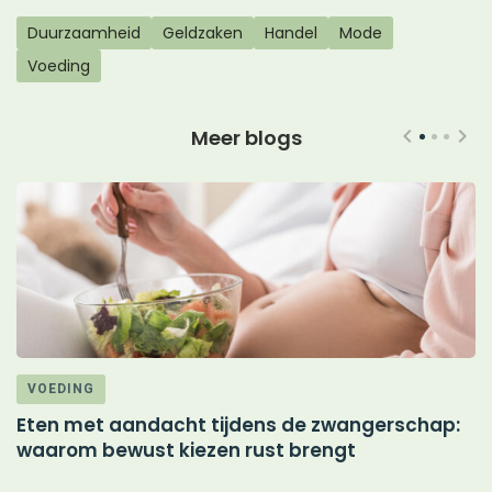
Duurzaamheid
Geldzaken
Handel
Mode
Voeding
Meer blogs
VOEDING
Eten met aandacht tijdens de zwangerschap:
M
waarom bewust kiezen rust brengt
d