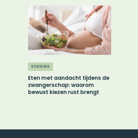
VOEDING
HANDEL
 wonen:
Eten met aandacht tijdens de
Maximale
ng klaar
zwangerschap: waarom
door doel
bewust kiezen rust brengt
marketin