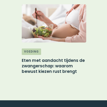
VOEDING
HANDEL
 wonen:
Eten met aandacht tijdens de
Maximale
ng klaar
zwangerschap: waarom
door doel
bewust kiezen rust brengt
marketin