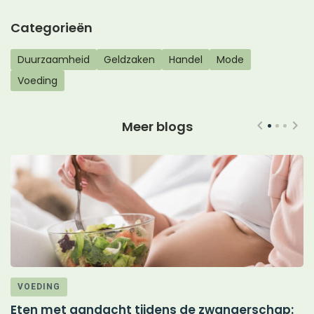
Categorieën
Duurzaamheid
Geldzaken
Handel
Mode
Voeding
Meer blogs
VOEDING
Eten met aandacht tijdens de zwangerschap:
M